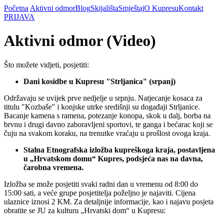
Početna
Aktivni odmor
Blog
Skijališta
Smještaj
O Kupresu
Kontakt
PRIJAVA
Aktivni odmor (Video)
Što možete vidjeti, posjetiti:
Dani kosidbe u Kupresu "Strljanica" (srpanj)
Održavaju se uvijek prve nedjelje u srpnju. Natjecanje kosaca za
titulu "Kozbaše" i konjske utrke središnji su događaji Strljanice.
Bacanje kamena s ramena, potezanje konopa, skok u dalj, borba na
brvnu i drugi davno zaboravljeni sportovi, te ganga i bećarac koji se
čuju na svakom koraku, na trenutke vraćaju u prošlost ovoga kraja.
Stalna Etnografska izložba kupreškoga kraja, postavljena
u „Hrvatskom domu“ Kupres, podsjeća nas na davna,
čarobna vremena.
Izložba se može posjetiti svaki radni dan u vremenu od 8:00 do
15:00 sati, a veće grupe posjetitelja poželjno je najaviti. Cijena
ulaznice iznosi 2 KM. Za detaljnije informacije, kao i najavu posjeta
obratite se JU za kulturu „Hrvatski dom“ u Kupresu: