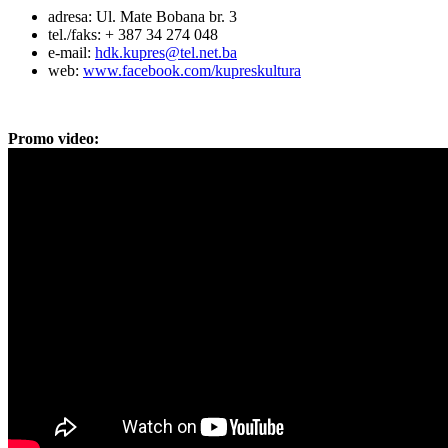
adresa: Ul. Mate Bobana br. 3
tel./faks: + 387 34 274 048
e-mail:
hdk.kupres@tel.net.ba
web:
www.facebook.com/kupreskultura
Promo video: