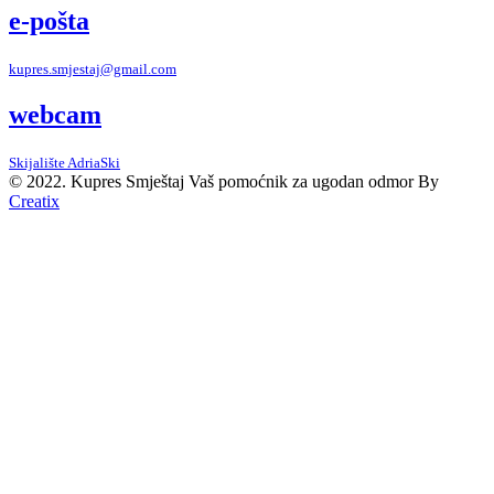
e-pošta
kupres.smjestaj@gmail.com
webcam
Skijalište AdriaSki
© 2022. Kupres Smještaj
Vaš pomoćnik za ugodan odmor
By
Creatix