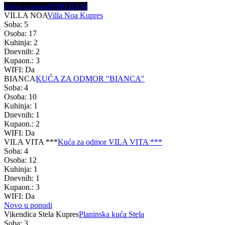
Novo u ponudi!
980 BAM
VILLA NOA
Villa Noa Kupres
Soba: 5
Osoba: 17
Kuhinja: 2
Dnevnih: 2
Kupaon.: 3
WIFI: Da
BIANCA
KUĆA ZA ODMOR "BIANCA"
Soba: 4
Osoba: 10
Kuhinja: 1
Dnevnih: 1
Kupaon.: 2
WIFI: Da
VILA VITA ***
Kuća za odmor VILA VITA ***
Soba: 4
Osoba: 12
Kuhinja: 1
Dnevnih: 1
Kupaon.: 3
WIFI: Da
Novo u ponudi
Vikendica Stela Kupres
Planinska kuća Stela
Soba: 3