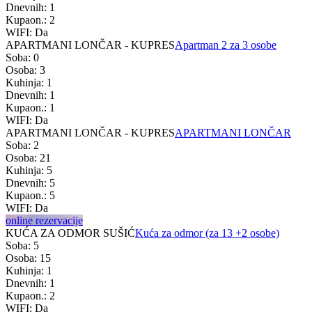
Dnevnih: 1
Kupaon.: 2
WIFI: Da
APARTMANI LONČAR - KUPRES
Apartman 2 za 3 osobe
Soba: 0
Osoba: 3
Kuhinja: 1
Dnevnih: 1
Kupaon.: 1
WIFI: Da
APARTMANI LONČAR - KUPRES
APARTMANI LONČAR
Soba: 2
Osoba: 21
Kuhinja: 5
Dnevnih: 5
Kupaon.: 5
WIFI: Da
online rezervacije
KUĆA ZA ODMOR SUŠIĆ
Kuća za odmor (za 13 +2 osobe)
Soba: 5
Osoba: 15
Kuhinja: 1
Dnevnih: 1
Kupaon.: 2
WIFI: Da