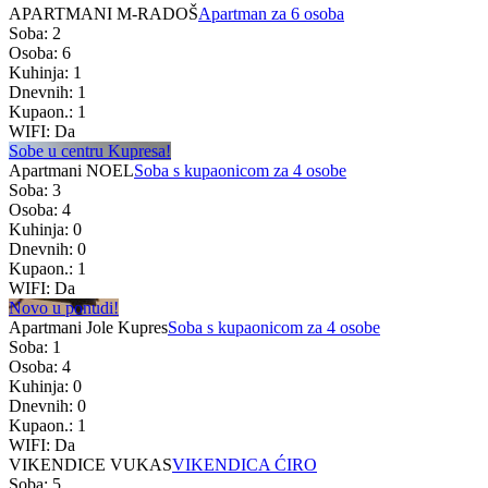
APARTMANI M-RADOŠ
Apartman za 6 osoba
Soba: 2
Osoba: 6
Kuhinja: 1
Dnevnih: 1
Kupaon.: 1
WIFI: Da
Sobe u centru Kupresa!
Apartmani NOEL
Soba s kupaonicom za 4 osobe
Soba: 3
Osoba: 4
Kuhinja: 0
Dnevnih: 0
Kupaon.: 1
WIFI: Da
Novo u ponudi!
Apartmani Jole Kupres
Soba s kupaonicom za 4 osobe
Soba: 1
Osoba: 4
Kuhinja: 0
Dnevnih: 0
Kupaon.: 1
WIFI: Da
VIKENDICE VUKAS
VIKENDICA ĆIRO
Soba: 5