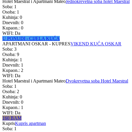
Hotel Maestral i Apartmani Mateo
Jednokrevetna soba hotel Maestral
Soba: 1
Osoba: 1
Kuhinja: 0
Dnevnih: 0
Kupaon.: 0
WIFI: Da
U PONUDI - CIJELA KUĆA
APARTMANI OSKAR - KUPRES
VIKEND KUĆA OSKAR
Soba: 3
Osoba: 9
Kuhinja: 1
Dnevnih: 1
Kupaon.: 2
WIFI: Da
Hotel Maestral i Apartmani Mateo
Dvokrevetna soba Hotel Maestral
Soba: 1
Osoba: 2
Kuhinja: 0
Dnevnih: 0
Kupaon.: 1
WIFI: Da
160 BAM
Kupris
Kupris apartman
Soba: 1