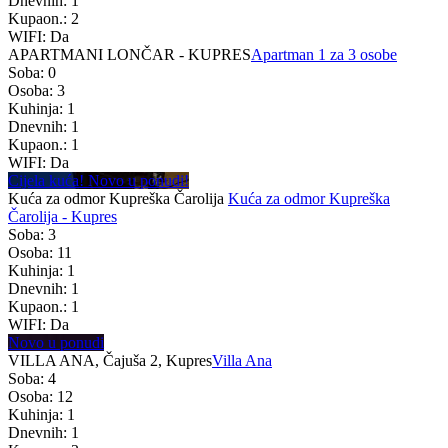
Dnevnih: 1
Kupaon.: 2
WIFI: Da
APARTMANI LONČAR - KUPRES
Apartman 1 za 3 osobe
Soba: 0
Osoba: 3
Kuhinja: 1
Dnevnih: 1
Kupaon.: 1
WIFI: Da
Cijela kuća! Novo u ponudi!
Kuća za odmor Kupreška Čarolija
Kuća za odmor Kupreška
Čarolija - Kupres
Soba: 3
Osoba: 11
Kuhinja: 1
Dnevnih: 1
Kupaon.: 1
WIFI: Da
Novo u ponudi
VILLA ANA, Čajuša 2, Kupres
Villa Ana
Soba: 4
Osoba: 12
Kuhinja: 1
Dnevnih: 1