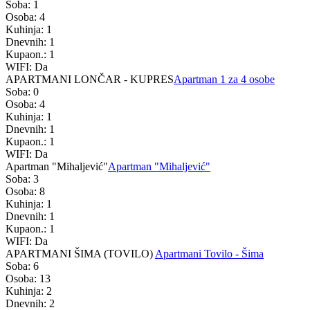
Soba: 1
Osoba: 4
Kuhinja: 1
Dnevnih: 1
Kupaon.: 1
WIFI: Da
APARTMANI LONČAR - KUPRES
Apartman 1 za 4 osobe
Soba: 0
Osoba: 4
Kuhinja: 1
Dnevnih: 1
Kupaon.: 1
WIFI: Da
Apartman "Mihaljević"
Apartman "Mihaljević"
Soba: 3
Osoba: 8
Kuhinja: 1
Dnevnih: 1
Kupaon.: 1
WIFI: Da
APARTMANI ŠIMA (TOVILO)
Apartmani Tovilo - Šima
Soba: 6
Osoba: 13
Kuhinja: 2
Dnevnih: 2