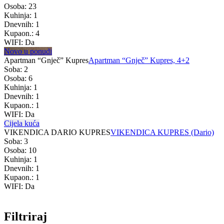
Osoba: 23
Kuhinja: 1
Dnevnih: 1
Kupaon.: 4
WIFI: Da
Novo u ponudi
Apartman “Gnječ” Kupres
Apartman “Gnječ” Kupres, 4+2
Soba: 2
Osoba: 6
Kuhinja: 1
Dnevnih: 1
Kupaon.: 1
WIFI: Da
Cijela kuća
VIKENDICA DARIO KUPRES
VIKENDICA KUPRES (Dario)
Soba: 3
Osoba: 10
Kuhinja: 1
Dnevnih: 1
Kupaon.: 1
WIFI: Da
Filtriraj