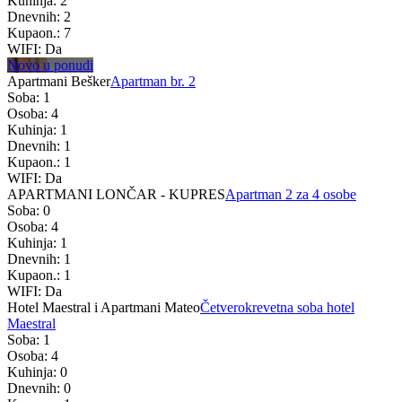
Kuhinja: 2
Dnevnih: 2
Kupaon.: 7
WIFI: Da
Novo u ponudi
Apartmani Bešker
Apartman br. 2
Soba: 1
Osoba: 4
Kuhinja: 1
Dnevnih: 1
Kupaon.: 1
WIFI: Da
APARTMANI LONČAR - KUPRES
Apartman 2 za 4 osobe
Soba: 0
Osoba: 4
Kuhinja: 1
Dnevnih: 1
Kupaon.: 1
WIFI: Da
Hotel Maestral i Apartmani Mateo
Četverokrevetna soba hotel
Maestral
Soba: 1
Osoba: 4
Kuhinja: 0
Dnevnih: 0