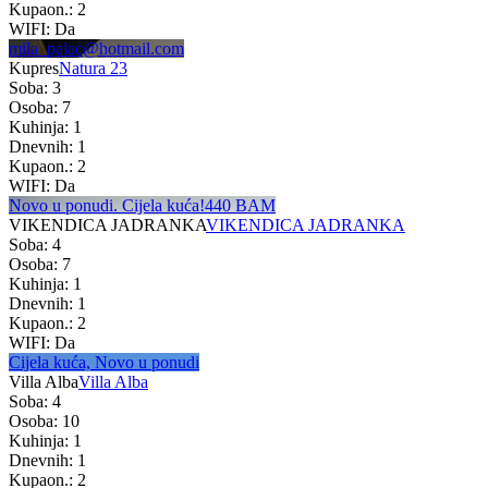
Kupaon.: 2
WIFI: Da
mila_palac@hotmail.com
Kupres
Natura 23
Soba: 3
Osoba: 7
Kuhinja: 1
Dnevnih: 1
Kupaon.: 2
WIFI: Da
Novo u ponudi. Cijela kuća!
440 BAM
VIKENDICA JADRANKA
VIKENDICA JADRANKA
Soba: 4
Osoba: 7
Kuhinja: 1
Dnevnih: 1
Kupaon.: 2
WIFI: Da
Cijela kuća, Novo u ponudi
Villa Alba
Villa Alba
Soba: 4
Osoba: 10
Kuhinja: 1
Dnevnih: 1
Kupaon.: 2