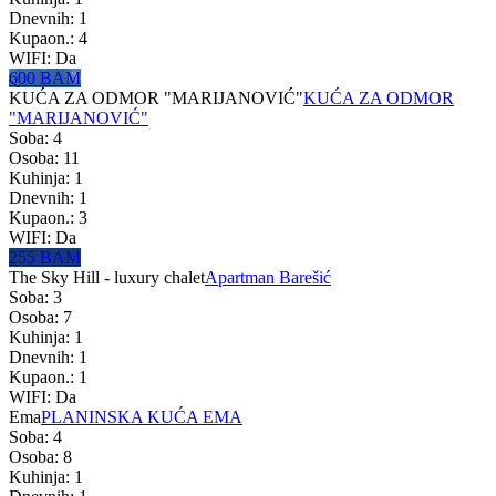
Dnevnih: 1
Kupaon.: 4
WIFI: Da
600 BAM
KUĆA ZA ODMOR "MARIJANOVIĆ"
KUĆA ZA ODMOR
"MARIJANOVIĆ"
Soba: 4
Osoba: 11
Kuhinja: 1
Dnevnih: 1
Kupaon.: 3
WIFI: Da
255 BAM
The Sky Hill - luxury chalet
Apartman Barešić
Soba: 3
Osoba: 7
Kuhinja: 1
Dnevnih: 1
Kupaon.: 1
WIFI: Da
Ema
PLANINSKA KUĆA EMA
Soba: 4
Osoba: 8
Kuhinja: 1