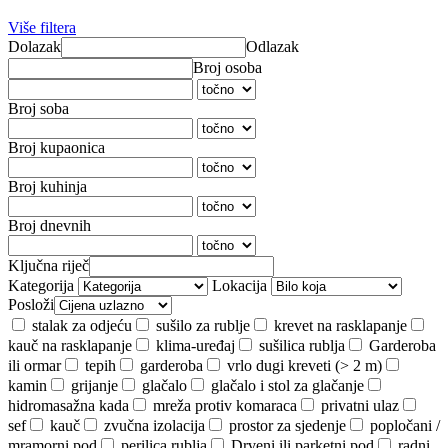
Više filtera
Dolazak
Odlazak
Broj osoba
Broj soba
Broj kupaonica
Broj kuhinja
Broj dnevnih
Ključna riječ
Kategorija
Lokacija
Posloži
stalak za odjeću
sušilo za rublje
krevet na rasklapanje
kauč na rasklapanje
klima-uređaj
sušilica rublja
Garderoba
ili ormar
tepih
garderoba
vrlo dugi kreveti (> 2 m)
kamin
grijanje
glačalo
glačalo i stol za glačanje
hidromasažna kada
mreža protiv komaraca
privatni ulaz
sef
kauč
zvučna izolacija
prostor za sjedenje
popločani /
mramorni pod
perilica rublja
Drveni ili parketni pod
radni