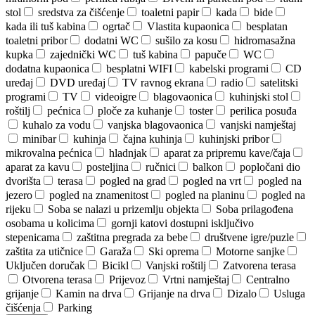
stol
sredstva za čišćenje
toaletni papir
kada
bide
kada ili tuš kabina
ogrtač
Vlastita kupaonica
besplatan
toaletni pribor
dodatni WC
sušilo za kosu
hidromasažna
kupka
zajednički WC
tuš kabina
papuče
WC
dodatna kupaonica
besplatni WIFI
kabelski programi
CD
uređaj
DVD uređaj
TV ravnog ekrana
radio
satelitski
programi
TV
videoigre
blagovaonica
kuhinjski stol
roštilj
pećnica
ploče za kuhanje
toster
perilica posuđa
kuhalo za vodu
vanjska blagovaonica
vanjski namještaj
minibar
kuhinja
čajna kuhinja
kuhinjski pribor
mikrovalna pećnica
hladnjak
aparat za pripremu kave/čaja
aparat za kavu
posteljina
ručnici
balkon
popločani dio
dvorišta
terasa
pogled na grad
pogled na vrt
pogled na
jezero
pogled na znamenitost
pogled na planinu
pogled na
rijeku
Soba se nalazi u prizemlju objekta
Soba prilagođena
osobama u kolicima
gornji katovi dostupni isključivo
stepenicama
zaštitna pregrada za bebe
društvene igre/puzle
zaštita za utičnice
Garaža
Ski oprema
Motorne sanjke
Uključen doručak
Bicikl
Vanjski roštilj
Zatvorena terasa
Otvorena terasa
Prijevoz
Vrtni namještaj
Centralno
grijanje
Kamin na drva
Grijanje na drva
Dizalo
Usluga
čišćenja
Parking