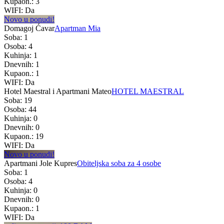
Kupaon.: 3
WIFI: Da
Novo u ponudi!
Domagoj Ćavar
Apartman Mia
Soba: 1
Osoba: 4
Kuhinja: 1
Dnevnih: 1
Kupaon.: 1
WIFI: Da
Hotel Maestral i Apartmani Mateo
HOTEL MAESTRAL
Soba: 19
Osoba: 44
Kuhinja: 0
Dnevnih: 0
Kupaon.: 19
WIFI: Da
Novo u ponudi!
Apartmani Jole Kupres
Obiteljska soba za 4 osobe
Soba: 1
Osoba: 4
Kuhinja: 0
Dnevnih: 0
Kupaon.: 1
WIFI: Da