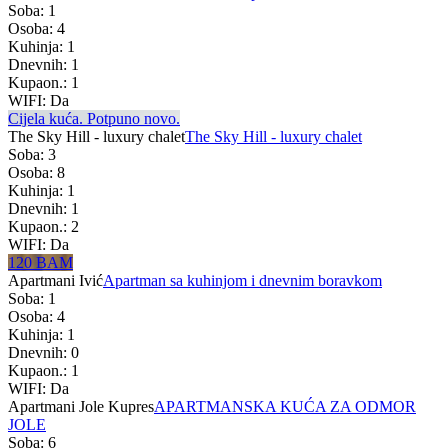
Soba: 1
Osoba: 4
Kuhinja: 1
Dnevnih: 1
Kupaon.: 1
WIFI: Da
Cijela kuća. Potpuno novo.
The Sky Hill - luxury chalet
The Sky Hill - luxury chalet
Soba: 3
Osoba: 8
Kuhinja: 1
Dnevnih: 1
Kupaon.: 2
WIFI: Da
120 BAM
Apartmani Ivić
Apartman sa kuhinjom i dnevnim boravkom
Soba: 1
Osoba: 4
Kuhinja: 1
Dnevnih: 0
Kupaon.: 1
WIFI: Da
Apartmani Jole Kupres
APARTMANSKA KUĆA ZA ODMOR
JOLE
Soba: 6