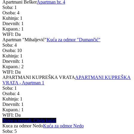
Apartmani Bešker
Apartman br. 4
Soba: 1
Osoba: 4
Kuhinja: 1
Dnevnih: 1
Kupaon.: 1
WIFI: Da
Apartman "Mihaljević"
Kuća za odmor "Dumančić"
Soba: 4
Osoba: 10
Kuhinja: 1
Dnevnih: 1
Kupaon.: 2
WIFI: Da
APARTMANI KUPREŠKA VRATA
APARTMANI KUPREŠKA
VRATA - Apartman 1
Soba: 1
Osoba: 4
Kuhinja: 1
Dnevnih: 1
Kupaon.: 1
WIFI: Da
Novo u ponudi. Cijela kuća!
Kuca za odmor Nedo
Kuća za odmor Nedo
Soba: 5