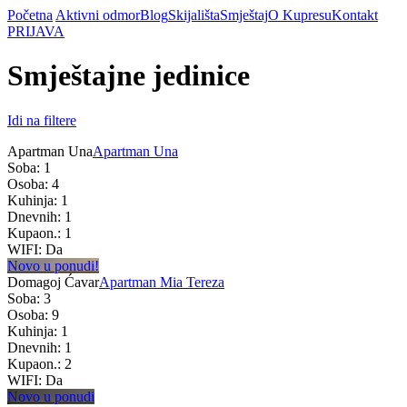
Početna
Aktivni odmor
Blog
Skijališta
Smještaj
O Kupresu
Kontakt
PRIJAVA
Smještajne jedinice
Idi na filtere
Apartman Una
Apartman Una
Soba: 1
Osoba: 4
Kuhinja: 1
Dnevnih: 1
Kupaon.: 1
WIFI: Da
Novo u ponudi!
Domagoj Ćavar
Apartman Mia Tereza
Soba: 3
Osoba: 9
Kuhinja: 1
Dnevnih: 1
Kupaon.: 2
WIFI: Da
Novo u ponudi