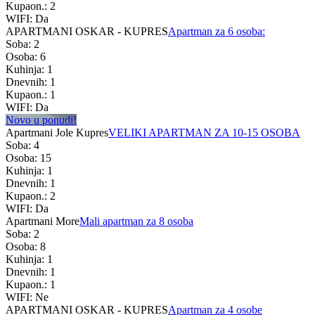
Kupaon.: 2
WIFI: Da
APARTMANI OSKAR - KUPRES
Apartman za 6 osoba:
Soba: 2
Osoba: 6
Kuhinja: 1
Dnevnih: 1
Kupaon.: 1
WIFI: Da
Novo u ponudi!
Apartmani Jole Kupres
VELIKI APARTMAN ZA 10-15 OSOBA
Soba: 4
Osoba: 15
Kuhinja: 1
Dnevnih: 1
Kupaon.: 2
WIFI: Da
Apartmani More
Mali apartman za 8 osoba
Soba: 2
Osoba: 8
Kuhinja: 1
Dnevnih: 1
Kupaon.: 1
WIFI: Ne
APARTMANI OSKAR - KUPRES
Apartman za 4 osobe