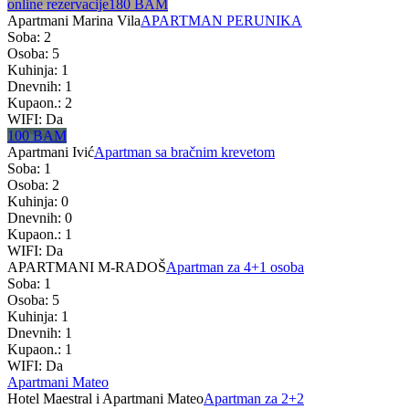
online rezervacije
180 BAM
Apartmani Marina Vila
APARTMAN PERUNIKA
Soba: 2
Osoba: 5
Kuhinja: 1
Dnevnih: 1
Kupaon.: 2
WIFI: Da
100 BAM
Apartmani Ivić
Apartman sa bračnim krevetom
Soba: 1
Osoba: 2
Kuhinja: 0
Dnevnih: 0
Kupaon.: 1
WIFI: Da
APARTMANI M-RADOŠ
Apartman za 4+1 osoba
Soba: 1
Osoba: 5
Kuhinja: 1
Dnevnih: 1
Kupaon.: 1
WIFI: Da
Apartmani Mateo
Hotel Maestral i Apartmani Mateo
Apartman za 2+2