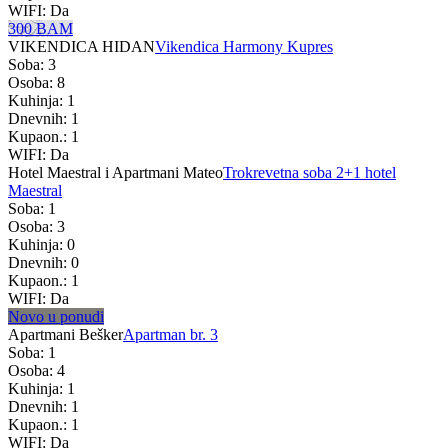
WIFI: Da
300 BAM
VIKENDICA HIDAN
Vikendica Harmony Kupres
Soba: 3
Osoba: 8
Kuhinja: 1
Dnevnih: 1
Kupaon.: 1
WIFI: Da
Hotel Maestral i Apartmani Mateo
Trokrevetna soba 2+1 hotel
Maestral
Soba: 1
Osoba: 3
Kuhinja: 0
Dnevnih: 0
Kupaon.: 1
WIFI: Da
Novo u ponudi
Apartmani Bešker
Apartman br. 3
Soba: 1
Osoba: 4
Kuhinja: 1
Dnevnih: 1
Kupaon.: 1
WIFI: Da