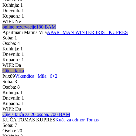
Kuhinja: 1
Dnevnih: 1
Kupaon.: 1
WIFI: Ne
online rezervacije
180 BAM
Apartmani Marina Vila
APARTMAN WINTER IRIS - KUPRES
Soba: 1
Osoba: 4
Kuhinja: 1
Dnevnih: 1
Kupaon.: 1
WIFI: Da
Cijela kuća
Ivix89
Vikendica "Mila" 6+2
Soba: 3
Osoba: 8
Kuhinja: 1
Dnevnih: 1
Kupaon.: 1
WIFI: Da
Cijela kuća za 20 osoba.
700 BAM
KUĆA TOMAS KUPRES
Kuća za odmor Tomas
Soba: 7
Osoba: 20