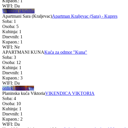
Kupaon.: 1
WIFI: Da
U blizini skijališta
Apartmani Sara (Kraljevac)
Apartman Kraljevac (Sara) - Kupres
Soba: 1
Osoba: 5
Kuhinja: 1
Dnevnih: 1
Kupaon.: 1
WIFI: Ne
APARTMANI KUNA
Kuća za odmor "Kuna"
Soba: 3
Osoba: 12
Kuhinja: 1
Dnevnih: 1
Kupaon.: 3
WIFI: Da
online rezervacije
Planinska kuća Viktoria
VIKENDICA VIKTORIA
Soba: 4
Osoba: 10
Kuhinja: 1
Dnevnih: 1
Kupaon.: 2
WIFI: Da