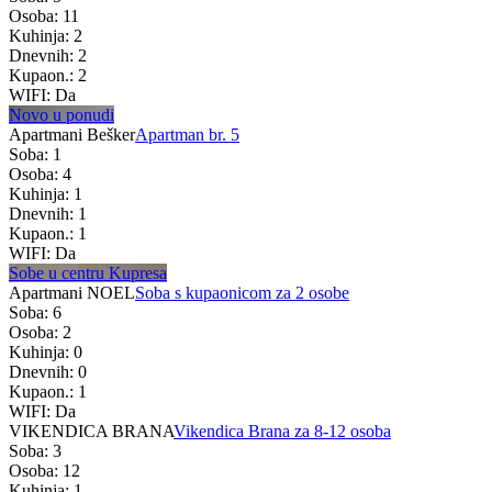
Osoba: 11
Kuhinja: 2
Dnevnih: 2
Kupaon.: 2
WIFI: Da
Novo u ponudi
Apartmani Bešker
Apartman br. 5
Soba: 1
Osoba: 4
Kuhinja: 1
Dnevnih: 1
Kupaon.: 1
WIFI: Da
Sobe u centru Kupresa
Apartmani NOEL
Soba s kupaonicom za 2 osobe
Soba: 6
Osoba: 2
Kuhinja: 0
Dnevnih: 0
Kupaon.: 1
WIFI: Da
VIKENDICA BRANA
Vikendica Brana za 8-12 osoba
Soba: 3
Osoba: 12
Kuhinja: 1