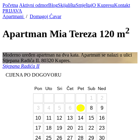
Početna
Aktivni odmor
Blog
Skijališta
Smještaj
O Kupresu
Kontakt
PRIJAVA
Apartmani
/
Domagoj Ćavar
2
Apartman Mia Tereza
120 m
Moderno uređen apartman na dva kata. Apartman se nalazi u ulici
Stjepana Radića II. 80320 Kupres.
Stjepana Radića II
CIJENA PO DOGOVORU