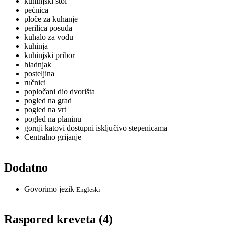
kuhinjski stol
pećnica
ploče za kuhanje
perilica posuđa
kuhalo za vodu
kuhinja
kuhinjski pribor
hladnjak
posteljina
ručnici
popločani dio dvorišta
pogled na grad
pogled na vrt
pogled na planinu
gornji katovi dostupni isključivo stepenicama
Centralno grijanje
Dodatno
Govorimo jezik
Engleski
Raspored kreveta (4)