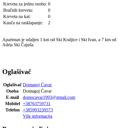
Kreveta za jednu osobu:
0
Bračnih kreveta:
0
Kreveta na kat:
0
Kauča na rasklapanje:
2
Apartman je udaljen 1 km od Ski Kraljice i Ski Ivan, a 7 km od
Adria Ski Čajuša.
Oglašivač
Oglašivač
Domagoj Ćavar
Osoba
Domagoj Ćavar
E-mail
domocavar1993@gmail.com
Mobitel
+38763759731
Telefon
+385993239573
Više informacija