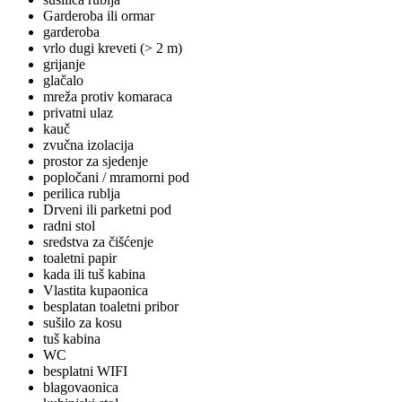
Garderoba ili ormar
garderoba
vrlo dugi kreveti (> 2 m)
grijanje
glačalo
mreža protiv komaraca
privatni ulaz
kauč
zvučna izolacija
prostor za sjedenje
popločani / mramorni pod
perilica rublja
Drveni ili parketni pod
radni stol
sredstva za čišćenje
toaletni papir
kada ili tuš kabina
Vlastita kupaonica
besplatan toaletni pribor
sušilo za kosu
tuš kabina
WC
besplatni WIFI
blagovaonica