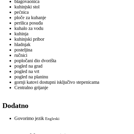
blagovaonica
kuhinjski stol
pećnica
ploče za kuhanje
perilica posuđa
kuhalo za vodu
kuhinja
kuhinjski pribor
hladnjak
posteljina
ručnici
popločani dio dvorišta
pogled na grad
pogled na vrt
pogled na planinu
gornji katovi dostupni isključivo stepenicama
Centralno grijanje
Dodatno
Govorimo jezik
Engleski