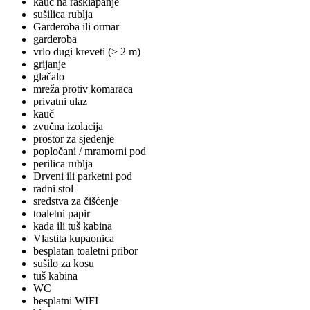
kauč na rasklapanje
sušilica rublja
Garderoba ili ormar
garderoba
vrlo dugi kreveti (> 2 m)
grijanje
glačalo
mreža protiv komaraca
privatni ulaz
kauč
zvučna izolacija
prostor za sjedenje
popločani / mramorni pod
perilica rublja
Drveni ili parketni pod
radni stol
sredstva za čišćenje
toaletni papir
kada ili tuš kabina
Vlastita kupaonica
besplatan toaletni pribor
sušilo za kosu
tuš kabina
WC
besplatni WIFI