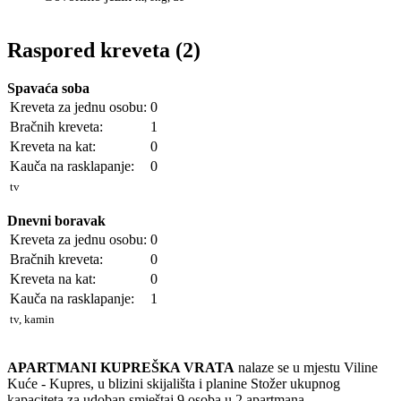
Raspored kreveta (2)
Spavaća soba
Kreveta za jednu osobu:
0
Bračnih kreveta:
1
Kreveta na kat:
0
Kauča na rasklapanje:
0
tv
Dnevni boravak
Kreveta za jednu osobu:
0
Bračnih kreveta:
0
Kreveta na kat:
0
Kauča na rasklapanje:
1
tv, kamin
APARTMANI KUPREŠKA VRATA
nalaze se u mjestu Viline
Kuće - Kupres, u blizini skijališta i planine Stožer ukupnog
kapaciteta za udoban smještaj 9 osoba u 2 apartmana.