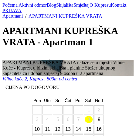
Početna
Aktivni odmor
Blog
Skijališta
Smještaj
O Kupresu
Kontakt
PRIJAVA
Apartmani
/
APARTMANI KUPREŠKA VRATA
APARTMANI KUPREŠKA
VRATA - Apartman 1
APARTMANI KUPREŠKA VRATA nalaze se u mjestu Viline
Kuće - Kupres, u blizini skijališta i planine Stožer ukupnog
kapaciteta za udoban smještaj 9 osoba u 2 apartmana
Viline kuće 2, Kupres , 800m od centra
CIJENA PO DOGOVORU