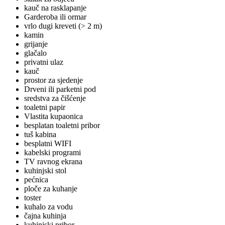
kauč na rasklapanje
Garderoba ili ormar
vrlo dugi kreveti (> 2 m)
kamin
grijanje
glačalo
privatni ulaz
kauč
prostor za sjedenje
Drveni ili parketni pod
sredstva za čišćenje
toaletni papir
Vlastita kupaonica
besplatan toaletni pribor
tuš kabina
besplatni WIFI
kabelski programi
TV ravnog ekrana
kuhinjski stol
pećnica
ploče za kuhanje
toster
kuhalo za vodu
čajna kuhinja
kuhinjski pribor