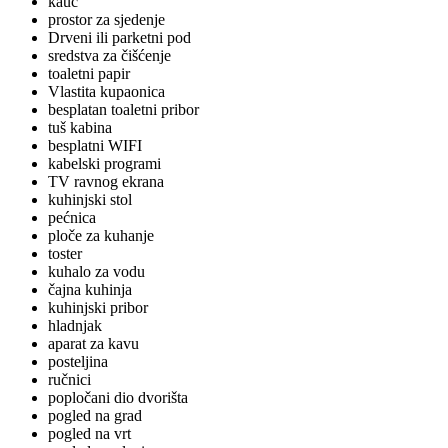
kauč
prostor za sjedenje
Drveni ili parketni pod
sredstva za čišćenje
toaletni papir
Vlastita kupaonica
besplatan toaletni pribor
tuš kabina
besplatni WIFI
kabelski programi
TV ravnog ekrana
kuhinjski stol
pećnica
ploče za kuhanje
toster
kuhalo za vodu
čajna kuhinja
kuhinjski pribor
hladnjak
aparat za kavu
posteljina
ručnici
popločani dio dvorišta
pogled na grad
pogled na vrt