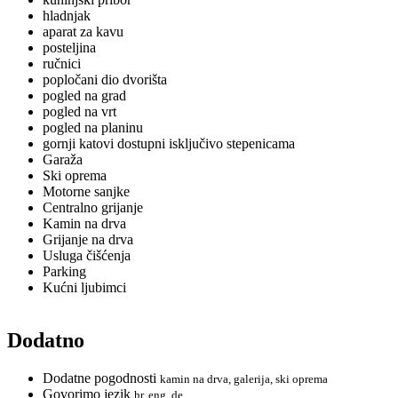
hladnjak
aparat za kavu
posteljina
ručnici
popločani dio dvorišta
pogled na grad
pogled na vrt
pogled na planinu
gornji katovi dostupni isključivo stepenicama
Garaža
Ski oprema
Motorne sanjke
Centralno grijanje
Kamin na drva
Grijanje na drva
Usluga čišćenja
Parking
Kućni ljubimci
Dodatno
Dodatne pogodnosti
kamin na drva, galerija, ski oprema
Govorimo jezik
hr, eng, de