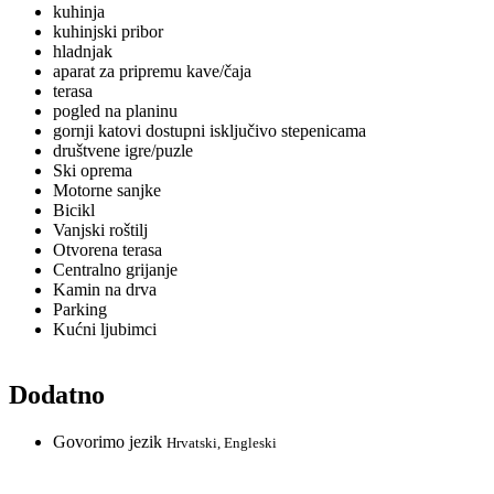
kuhinja
kuhinjski pribor
hladnjak
aparat za pripremu kave/čaja
terasa
pogled na planinu
gornji katovi dostupni isključivo stepenicama
društvene igre/puzle
Ski oprema
Motorne sanjke
Bicikl
Vanjski roštilj
Otvorena terasa
Centralno grijanje
Kamin na drva
Parking
Kućni ljubimci
Dodatno
Govorimo jezik
Hrvatski, Engleski