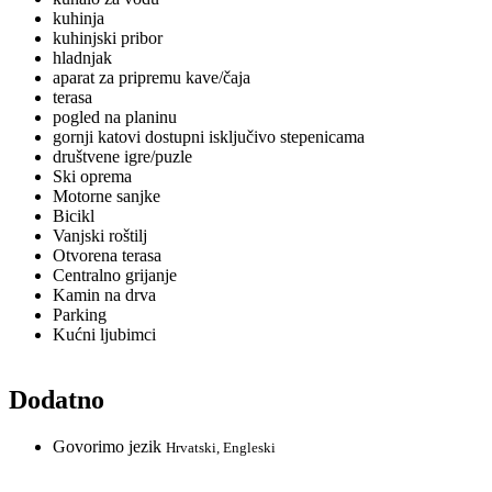
kuhinja
kuhinjski pribor
hladnjak
aparat za pripremu kave/čaja
terasa
pogled na planinu
gornji katovi dostupni isključivo stepenicama
društvene igre/puzle
Ski oprema
Motorne sanjke
Bicikl
Vanjski roštilj
Otvorena terasa
Centralno grijanje
Kamin na drva
Parking
Kućni ljubimci
Dodatno
Govorimo jezik
Hrvatski, Engleski