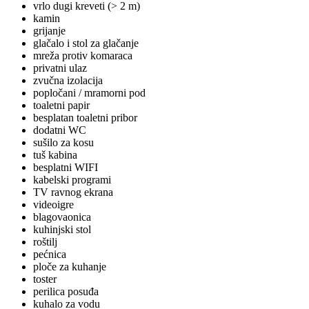
vrlo dugi kreveti (> 2 m)
kamin
grijanje
glačalo i stol za glačanje
mreža protiv komaraca
privatni ulaz
zvučna izolacija
popločani / mramorni pod
toaletni papir
besplatan toaletni pribor
dodatni WC
sušilo za kosu
tuš kabina
besplatni WIFI
kabelski programi
TV ravnog ekrana
videoigre
blagovaonica
kuhinjski stol
roštilj
pećnica
ploče za kuhanje
toster
perilica posuđa
kuhalo za vodu