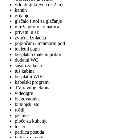
vrlo dugi kreveti (> 2 m)
kamin
grijanje
glačalo i stol za glačanje
mreža protiv komaraca
privatni ulaz
zvučna izolacija
popločani / mramorni pod
toaletni papir
besplatan toaletni pribor
dodatni WC
sušilo za kosu
tuš kabina
besplatni WIFI
kabelski programi
TV ravnog ekrana
videoigre
blagovaonica
kuhinjski stol
roštilj
pećnica
ploče za kuhanje
toster
perilica posuđa
kuhalo za vodu