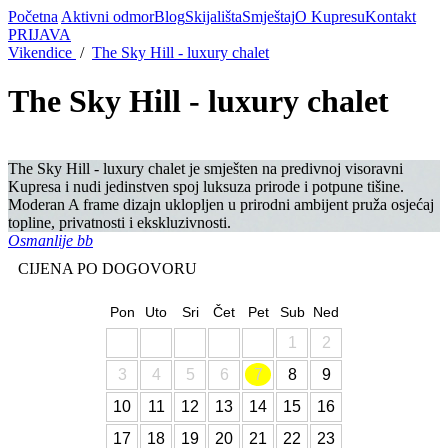
Početna
Aktivni odmor
Blog
Skijališta
Smještaj
O Kupresu
Kontakt
PRIJAVA
Vikendice
/
The Sky Hill - luxury chalet
The Sky Hill - luxury chalet
The Sky Hill - luxury chalet je smješten na predivnoj visoravni
Kupresa i nudi jedinstven spoj luksuza prirode i potpune tišine.
Moderan A frame dizajn uklopljen u prirodni ambijent pruža osjećaj
topline, privatnosti i ekskluzivnosti.
Osmanlije bb
CIJENA PO DOGOVORU