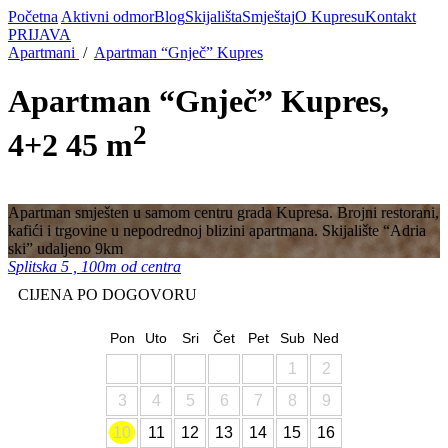
Početna
Aktivni odmor
Blog
Skijališta
Smještaj
O Kupresu
Kontakt
PRIJAVA
Apartmani
/
Apartman “Gnječ” Kupres
Apartman “Gnječ” Kupres,
2
4+2
45 m
Apartman smješten u samom centru grada Kupresa. Brojni restorani,
kafići i trgovine u nepodrednoj blizini apartmana. Skijalište “Adria
ski” udaljeno 9km
Splitska 5 , 100m od centra
CIJENA PO DOGOVORU