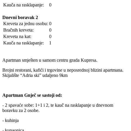
Kauča na rasklapanje:
0
Dnevni boravak 2
Kreveta za jednu osobu:
0
Bračnih kreveta:
0
Kreveta na kat:
0
Kauča na rasklapanje:
1
Apartman smješten u samom centru grada Kupresa.
Brojni restorani, kafići i trgovine u neposrednoj blizini apartmana.
Skijalište “Adria ski” udaljeno 9km
Apartman Gnječ se sastoji od:
- 2 spavaće sobe: 1+1 i 2, te kauč na rasklapanje u dnevnom
boravku za 2 osobe.
- kuhinja
- kupaonica