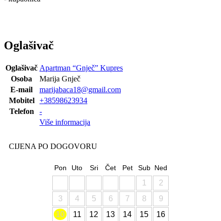
Oglašivač
Oglašivač
Apartman “Gnječ” Kupres
Osoba
Marija Gnječ
E-mail
marijabaca18@gmail.com
Mobitel
+38598623934
Telefon
-
Više informacija
CIJENA PO DOGOVORU