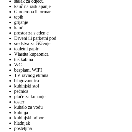
stalak za odjeću
kauč na rasklapanje
Garderoba ili ormar
tepih
grijanje
kauč
prostor za sjedenje
Drveni ili parketni pod
sredstva za čišćenje
toaletni papir
Vlastita kupaonica
tuš kabina
WC
besplatni WIFI
TV ravnog ekrana
blagovaonica
kuhinjski stol
pećnica
ploče za kuhanje
toster
kuhalo za vodu
kuhinja
kuhinjski pribor
hladnjak
posteljina