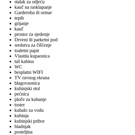
stalak za odjeću
kauč na rasklapanje
Garderoba ili ormar
tepih
grijanje
kauč
prostor za sjedenje
Drveni ili parketni pod
sredstva za čišćenje
toaletni papir
Vlastita kupaonica
tuš kabina
WC
besplatni WIFI
TV ravnog ekrana
blagovaonica
kuhinjski stol
pećnica
ploče za kuhanje
toster
kuhalo za vodu
kuhinja
kuhinjski pribor
hladnjak
posteljina