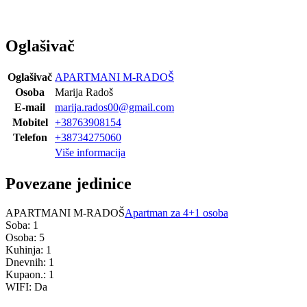
Oglašivač
Oglašivač
APARTMANI M-RADOŠ
Osoba
Marija Radoš
E-mail
marija.rados00@gmail.com
Mobitel
+38763908154
Telefon
+38734275060
Više informacija
Povezane jedinice
APARTMANI M-RADOŠ
Apartman za 4+1 osoba
Soba: 1
Osoba: 5
Kuhinja: 1
Dnevnih: 1
Kupaon.: 1
WIFI: Da