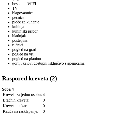
besplatni WIFI
TV
blagovaonica
pećnica
ploče za kuhanje
kuhinja
kuhinjski pribor
hladnjak
posteljina
ručnici
pogled na grad
pogled na vrt
pogled na planinu
gornji katovi dostupni isključivo stepenicama
Raspored kreveta (2)
Soba 4
Kreveta za jednu osobu:
4
Bračnih kreveta:
0
Kreveta na kat:
0
Kauča na rasklapanje:
0