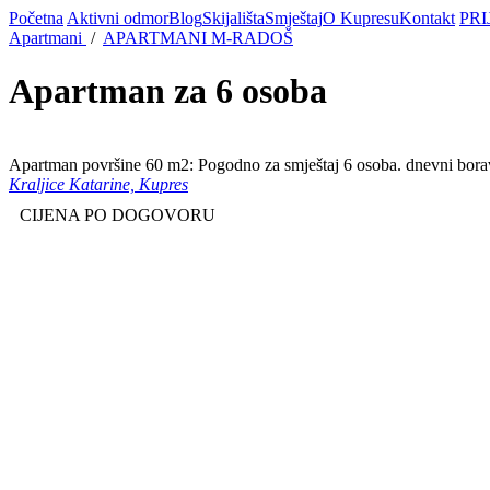
Početna
Aktivni odmor
Blog
Skijališta
Smještaj
O Kupresu
Kontakt
PRI
Apartmani
/
APARTMANI M-RADOŠ
Apartman za 6 osoba
Apartman površine 60 m2: Pogodno za smještaj 6 osoba. dnevni borava
Kraljice Katarine, Kupres
CIJENA PO DOGOVORU