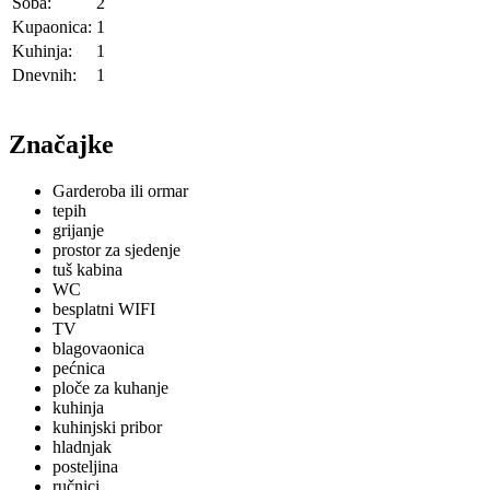
Soba:
2
Kupaonica:
1
Kuhinja:
1
Dnevnih:
1
Značajke
Garderoba ili ormar
tepih
grijanje
prostor za sjedenje
tuš kabina
WC
besplatni WIFI
TV
blagovaonica
pećnica
ploče za kuhanje
kuhinja
kuhinjski pribor
hladnjak
posteljina
ručnici