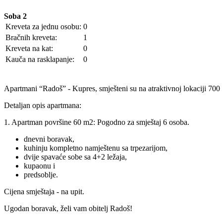
Soba 2
Kreveta za jednu osobu:
0
Bračnih kreveta:
1
Kreveta na kat:
0
Kauča na rasklapanje:
0
Apartmani “Radoš” - Kupres, smješteni su na atraktivnoj lokaciji 700 m
Detaljan opis apartmana:
1. Apartman površine 60 m2: Pogodno za smještaj 6 osoba.
dnevni boravak,
kuhinju kompletno namještenu sa trpezarijom,
dvije spavaće sobe sa 4+2 ležaja,
kupaonu i
predsoblje.
Cijena smještaja - na upit.
Ugodan boravak, želi vam obitelj Radoš!