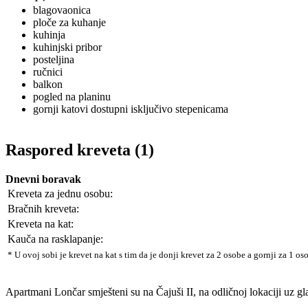
blagovaonica
ploče za kuhanje
kuhinja
kuhinjski pribor
posteljina
ručnici
balkon
pogled na planinu
gornji katovi dostupni isključivo stepenicama
Raspored kreveta (1)
Dnevni boravak
Kreveta za jednu osobu:
Bračnih kreveta:
Kreveta na kat:
Kauča na rasklapanje:
* U ovoj sobi je krevet na kat s tim da je donji krevet za 2 osobe a gornji za 1 o
Apartmani Lončar smješteni su na Čajuši II, na odličnoj lokaciji uz glav