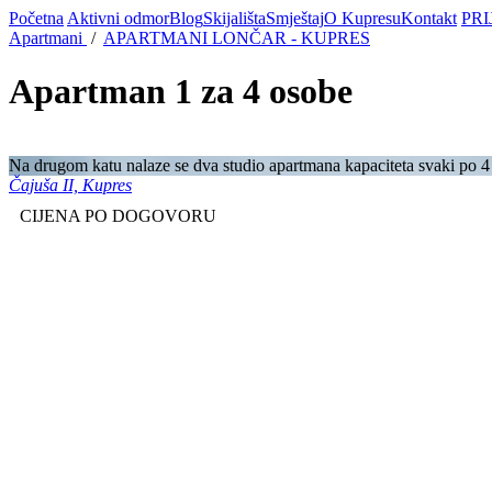
Početna
Aktivni odmor
Blog
Skijališta
Smještaj
O Kupresu
Kontakt
PRI
Apartmani
/
APARTMANI LONČAR - KUPRES
Apartman 1 za 4 osobe
Na drugom katu nalaze se dva studio apartmana kapaciteta svaki po 4 o
Čajuša II, Kupres
CIJENA PO DOGOVORU