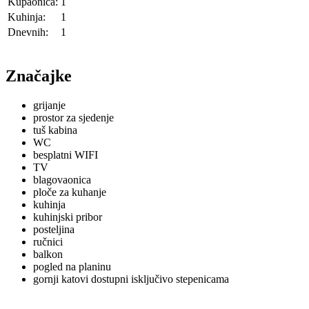
Kupaonica:
1
Kuhinja:
1
Dnevnih:
1
Značajke
grijanje
prostor za sjedenje
tuš kabina
WC
besplatni WIFI
TV
blagovaonica
ploče za kuhanje
kuhinja
kuhinjski pribor
posteljina
ručnici
balkon
pogled na planinu
gornji katovi dostupni isključivo stepenicama