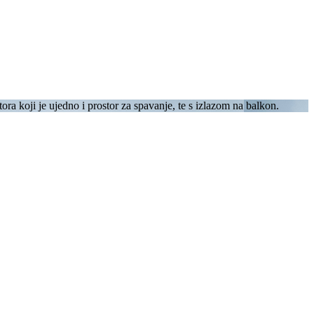
a koji je ujedno i prostor za spavanje, te s izlazom na balkon.