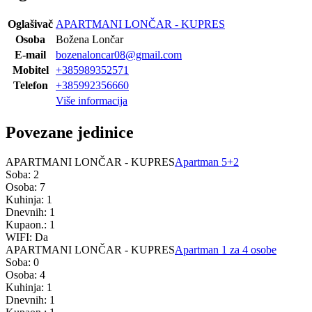
Oglašivač
APARTMANI LONČAR - KUPRES
Osoba
Božena Lončar
E-mail
bozenaloncar08@gmail.com
Mobitel
+385989352571
Telefon
+385992356660
Više informacija
Povezane jedinice
APARTMANI LONČAR - KUPRES
Apartman 5+2
Soba: 2
Osoba: 7
Kuhinja: 1
Dnevnih: 1
Kupaon.: 1
WIFI: Da
APARTMANI LONČAR - KUPRES
Apartman 1 za 4 osobe
Soba: 0
Osoba: 4
Kuhinja: 1
Dnevnih: 1