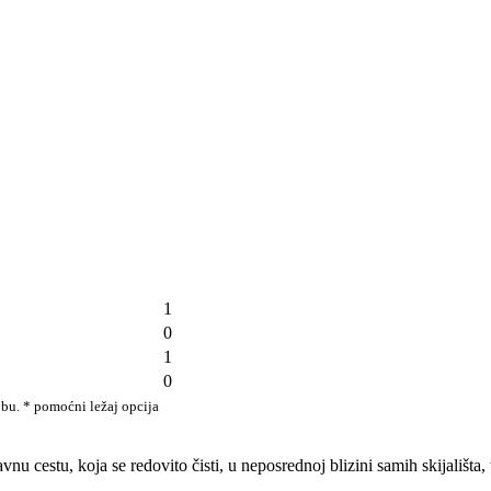
1
0
1
0
sobu. * pomoćni ležaj opcija
nu cestu, koja se redovito čisti, u neposrednoj blizini samih skijališta, 