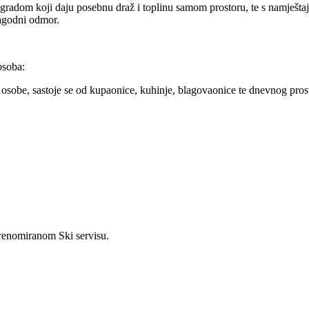
adom koji daju posebnu draž i toplinu samom prostoru, te s namještaj
 lagodni odmor.
osoba:
sobe, sastoje se od kupaonice, kuhinje, blagovaonice te dnevnog prostor
 renomiranom Ski servisu.