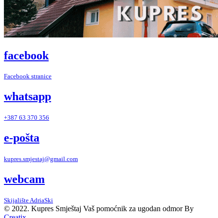
facebook
Facebook stranice
whatsapp
+387 63 370 356
e-pošta
kupres.smjestaj@gmail.com
webcam
Skijalište AdriaSki
© 2022. Kupres Smještaj
Vaš pomoćnik za ugodan odmor
By
Creatix