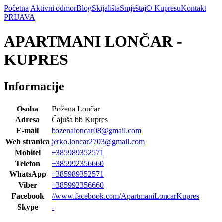
Početna
Aktivni odmor
Blog
Skijališta
Smještaj
O Kupresu
Kontakt
PRIJAVA
APARTMANI LONČAR -
KUPRES
Informacije
Osoba
Božena Lončar
Adresa
Čajuša bb Kupres
E-mail
bozenaloncar08@gmail.com
Web stranica
jerko.loncar2703@gmail.com
Mobitel
+385989352571
Telefon
+385992356660
WhatsApp
+385989352571
Viber
+385992356660
Facebook
//www.facebook.com/ApartmaniLoncarKupres
Skype
-