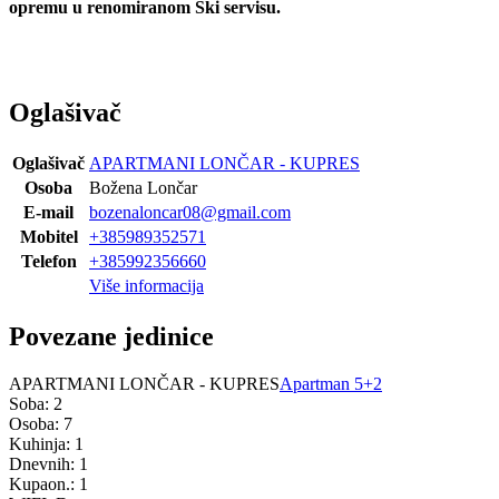
opremu u renomiranom Ski servisu.
Oglašivač
Oglašivač
APARTMANI LONČAR - KUPRES
Osoba
Božena Lončar
E-mail
bozenaloncar08@gmail.com
Mobitel
+385989352571
Telefon
+385992356660
Više informacija
Povezane jedinice
APARTMANI LONČAR - KUPRES
Apartman 5+2
Soba: 2
Osoba: 7
Kuhinja: 1
Dnevnih: 1
Kupaon.: 1