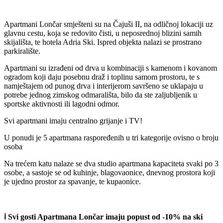
Apartmani Lončar smješteni su na Čajuši II, na odličnoj lokaciji uz
glavnu cestu, koja se redovito čisti, u neposrednoj blizini samih
skijališta, te hotela Adria Ski. Ispred objekta nalazi se prostrano
parkiralište.
Apartmani su izrađeni od drva u kombinaciji s kamenom i kovanom
ogradom koji daju posebnu draž i toplinu samom prostoru, te s
namještajem od punog drva i interijerom savršeno se uklapaju u
potrebe jednog zimskog odmarališta, bilo da ste zaljubljenik u
sportske aktivnosti ili lagodni odmor.
Svi apartmani imaju centralno grijanje i TV!
U ponudi je 5 apartmana raspoređenih u tri kategorije ovisno o broju
osoba
Na trećem katu nalaze se dva studio apartmana kapaciteta svaki po 3
osobe, a sastoje se od kuhinje, blagovaonice, dnevnog prostora koji
je ujedno prostor za spavanje, te kupaonice.
ℹ️ Svi gosti Apartmana Lončar imaju popust od -10% na ski