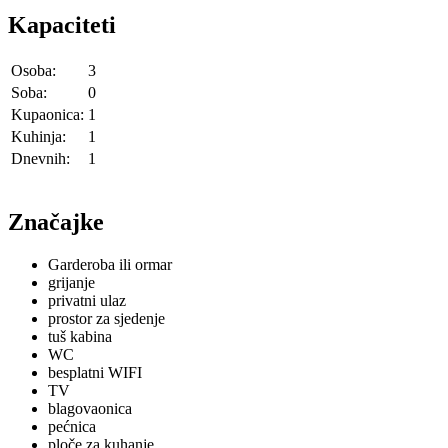
Kapaciteti
Osoba:
3
Soba:
0
Kupaonica:
1
Kuhinja:
1
Dnevnih:
1
Značajke
Garderoba ili ormar
grijanje
privatni ulaz
prostor za sjedenje
tuš kabina
WC
besplatni WIFI
TV
blagovaonica
pećnica
ploče za kuhanje