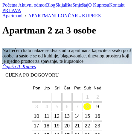
Početna
Aktivni odmor
Blog
Skijališta
Smještaj
O Kupresu
Kontakt
PRIJAVA
Apartmani
/
APARTMANI LONČAR - KUPRES
Apartman 2 za 3 osobe
Na trećem katu nalaze se dva studio apartmana kapaciteta svaki po 3
osobe, a sastoje se od kuhinje, blagovaonice, dnevnog prostora koji
je ujedno prostor za spavanje, te kupaonice.
Čajuša II, Kupres
CIJENA PO DOGOVORU