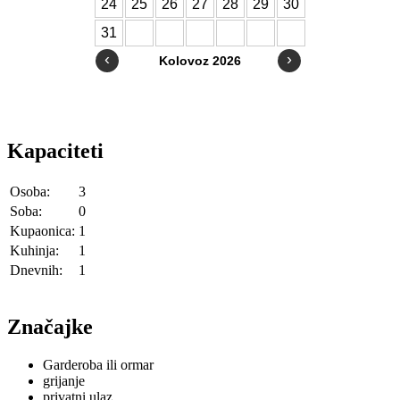
Kapaciteti
Osoba:
3
Soba:
0
Kupaonica:
1
Kuhinja:
1
Dnevnih:
1
Značajke
Garderoba ili ormar
grijanje
privatni ulaz