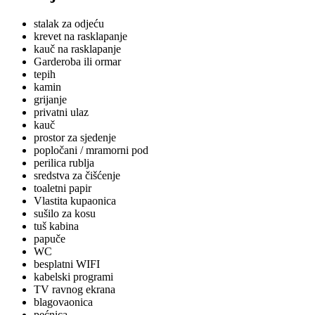
stalak za odjeću
krevet na rasklapanje
kauč na rasklapanje
Garderoba ili ormar
tepih
kamin
grijanje
privatni ulaz
kauč
prostor za sjedenje
popločani / mramorni pod
perilica rublja
sredstva za čišćenje
toaletni papir
Vlastita kupaonica
sušilo za kosu
tuš kabina
papuče
WC
besplatni WIFI
kabelski programi
TV ravnog ekrana
blagovaonica
pećnica