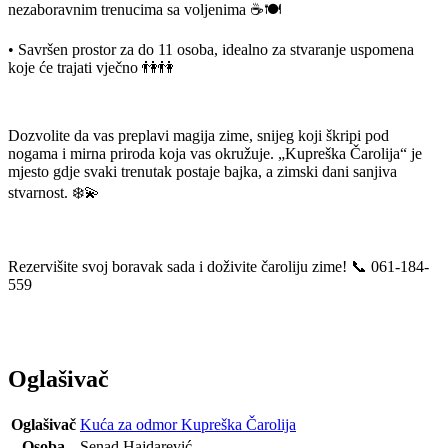
nezaboravnim trenucima sa voljenima ☕🍽
• Savršen prostor za do 11 osoba, idealno za stvaranje uspomena
koje će trajati vječno 👫👫
Dozvolite da vas preplavi magija zime, snijeg koji škripi pod
nogama i mirna priroda koja vas okružuje. „Kupreška Čarolija“ je
mjesto gdje svaki trenutak postaje bajka, a zimski dani sanjiva
stvarnost. ❄️💫
Rezervišite svoj boravak sada i doživite čaroliju zime! 📞 061-184-
559
Oglašivač
Oglašivač
Kuća za odmor Kupreška Čarolija
Osoba
Senad Hajdarević