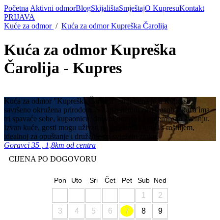
Početna
Aktivni odmor
Blog
Skijališta
Smještaj
O Kupresu
Kontakt
PRIJAVA
Kuće za odmor
/
Kuća za odmor Kupreška Čarolija
Kuća za odmor Kupreška
Čarolija - Kupres
Kuća za odmor "Kupreška Čarolija" smještena je u Kupresu,
savršeno okružena prirodom. S kapacitetom za 11 osoba, kuća ima
tri spavaće sobe, kupaonicu, dnevni boravak i opremljenu kuhinju.
Izvan kuće, gosti mogu uživati na prostranoj terasi s roštiljem,
idealnoj za opuštanje i druženje na svježem zraku.
Goravci 35 , 1,8km od centra
CIJENA PO DOGOVORU