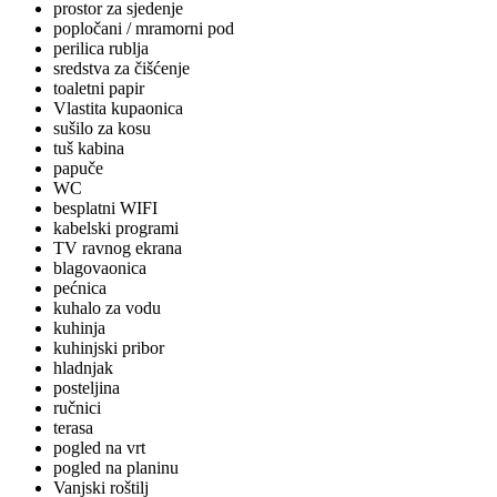
prostor za sjedenje
popločani / mramorni pod
perilica rublja
sredstva za čišćenje
toaletni papir
Vlastita kupaonica
sušilo za kosu
tuš kabina
papuče
WC
besplatni WIFI
kabelski programi
TV ravnog ekrana
blagovaonica
pećnica
kuhalo za vodu
kuhinja
kuhinjski pribor
hladnjak
posteljina
ručnici
terasa
pogled na vrt
pogled na planinu
Vanjski roštilj