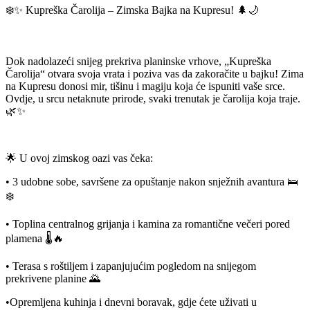
❄️✨ Kupreška Čarolija – Zimska Bajka na Kupresu! 🌲🌙
Dok nadolazeći snijeg prekriva planinske vrhove, „Kupreška
Čarolija“ otvara svoja vrata i poziva vas da zakoračite u bajku! Zima
na Kupresu donosi mir, tišinu i magiju koja će ispuniti vaše srce.
Ovdje, u srcu netaknute prirode, svaki trenutak je čarolija koja traje.
🌿✨
🌟 U ovoj zimskog oazi vas čeka:
• 3 udobne sobe, savršene za opuštanje nakon snježnih avantura 🛌
❄️
• Toplina centralnog grijanja i kamina za romantične večeri pored
plamena 🌡🔥
• Terasa s roštiljem i zapanjujućim pogledom na snijegom
prekrivene planine 🌄
•Opremljena kuhinja i dnevni boravak, gdje ćete uživati u