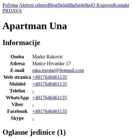
Početna
Aktivni odmor
Blog
Skijališta
Smještaj
O Kupresu
Kontakt
PRIJAVA
Apartman Una
Informacije
Osoba
Marko Rakovic
Adresa
Matice Hrvatske 17
E-mail
raka.mostar@hotmail.com
Web stranica
+4917640461135
Mobitel
+4917640461135
Telefon
-
WhatsApp
+4917640461135
Viber
-
Facebook
+4917640461135
Skype
-
Oglasne jedinice (1)