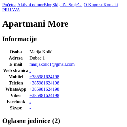
Početna
Aktivni odmor
Blog
Skijališta
Smještaj
O Kupresu
Kontakt
PRIJAVA
Apartmani More
Informacije
Osoba
Marija Kolić
Adresa
Dubac 1
E-mail
marijakolic1@gmail.com
Web stranica
-
Mobitel
+385981624198
Telefon
+385981624198
WhatsApp
+385981624198
Viber
+385981624198
Facebook
-
Skype
-
Oglasne jedinice (2)