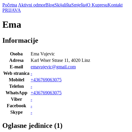
Početna
Aktivni odmor
Blog
Skijališta
Smještaj
O Kupresu
Kontakt
PRIJAVA
Ema
Informacije
Osoba
Ema Vujevic
Adresa
Karl Wiser Strase 11, 4020 Linz
E-mail
emavujevic@gmail.com
Web stranica
-
Mobitel
+436769063075
Telefon
-
WhatsApp
+436769063075
Viber
-
Facebook
-
Skype
-
Oglasne jedinice (1)