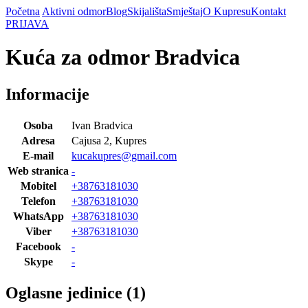
Početna
Aktivni odmor
Blog
Skijališta
Smještaj
O Kupresu
Kontakt
PRIJAVA
Kuća za odmor Bradvica
Informacije
Osoba
Ivan Bradvica
Adresa
Cajusa 2, Kupres
E-mail
kucakupres@gmail.com
Web stranica
-
Mobitel
+38763181030
Telefon
+38763181030
WhatsApp
+38763181030
Viber
+38763181030
Facebook
-
Skype
-
Oglasne jedinice (1)