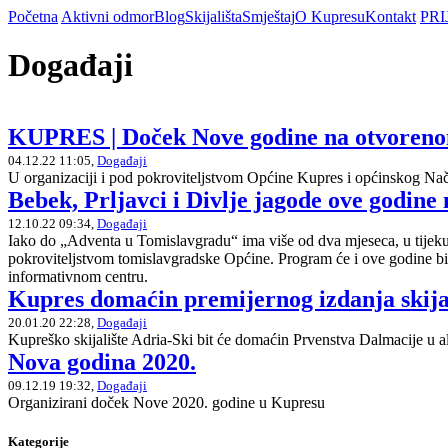
Početna
Aktivni odmor
Blog
Skijališta
Smještaj
O Kupresu
Kontakt
PRI
Događaji
KUPRES | Doček Nove godine na otvoren
04.12.22 11:05,
Događaji
U organizaciji i pod pokroviteljstvom Općine Kupres i općinskog Na
Bebek, Prljavci i Divlje jagode ove godin
12.10.22 09:34,
Događaji
Iako do „Adventa u Tomislavgradu“ ima više od dva mjeseca, u tijeku 
pokroviteljstvom tomislavgradske Općine. Program će i ove godine biti 
informativnom centru.
Kupres domaćin premijernog izdanja skija
20.01.20 22:28,
Događaji
Kupreško skijalište Adria-Ski bit će domaćin Prvenstva Dalmacije u al
Nova godina 2020.
09.12.19 19:32,
Događaji
Organizirani doček Nove 2020. godine u Kupresu
Kategorije