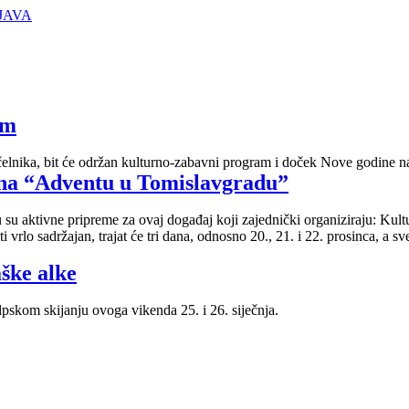
JAVA
om
čelnika, bit će održan kulturno-zabavni program i doček Nove godine 
e na “Adventu u Tomislavgradu”
su aktivne pripreme za ovaj događaj koji zajednički organiziraju: Kult
vrlo sadržajan, trajat će tri dana, odnosno 20., 21. i 22. prosinca, a s
ške alke
pskom skijanju ovoga vikenda 25. i 26. siječnja.