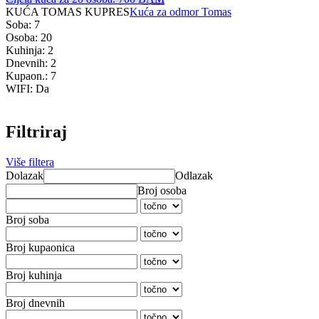
KUĆA TOMAS KUPRES
Kuća za odmor Tomas
Soba: 7
Osoba: 20
Kuhinja: 2
Dnevnih: 2
Kupaon.: 7
WIFI: Da
Filtriraj
Više filtera
Dolazak
Odlazak
Broj osoba
Broj soba
Broj kupaonica
Broj kuhinja
Broj dnevnih