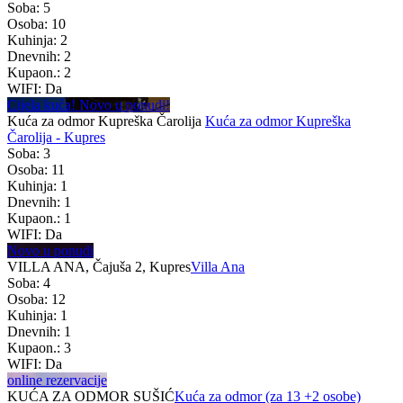
Soba: 5
Osoba: 10
Kuhinja: 2
Dnevnih: 2
Kupaon.: 2
WIFI: Da
Cijela kuća! Novo u ponudi!
Kuća za odmor Kupreška Čarolija
Kuća za odmor Kupreška
Čarolija - Kupres
Soba: 3
Osoba: 11
Kuhinja: 1
Dnevnih: 1
Kupaon.: 1
WIFI: Da
Novo u ponudi
VILLA ANA, Čajuša 2, Kupres
Villa Ana
Soba: 4
Osoba: 12
Kuhinja: 1
Dnevnih: 1
Kupaon.: 3
WIFI: Da
online rezervacije
KUĆA ZA ODMOR SUŠIĆ
Kuća za odmor (za 13 +2 osobe)