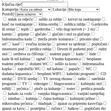
Ključna riječ
Kategorija
Lokacija
Posloži
stalak za odjeću
sušilo za rublje
krevet na rasklapanje
kauč na rasklapanje
klima-uređaj
sušilica rublja
Garderoba
ili ormar
tepih
garderoba
vrlo dugi kreveti (> 2 m)
kamin
grijanje
glačalo
glačalo i stol za glačanje
hidromasažna kada
mreža protiv komaraca
privatni ulaz
sef
kauč
zvučna izolacija
prostor za sjedenje
popločani /
mramorni pod
perilica rublja
Drveni ili parketni pod
radni
stol
sredstva za čišćenje
toaletni papir
kada
bide
kada ili tuš kabina
ogrtač
Vlastita kupaonica
besplatan
toaletni pribor
dodatni WC
sušilo za kosu
hidromasažna
kupka
zajednički WC
tuš kabina
papuče
WC
dodatna kupaonica
besplatni WIFI
kabelski programi
CD
uređaj
DVD uređaj
TV ravnog ekrana
radio
satelitski
programi
TV
videoigre
blagovaonica
kuhinjski stol
roštilj
pećnica
ploče za kuhanje
toster
perilica posuđa
kuhalo za vodu
vanjska blagovaonica
vanjski namještaj
minibar
kuhinja
čajna kuhinja
kuhinjski pribor
mikrovalna pećnica
hladnjak
aparat za pripremu kave/čaja
aparat za kavu
posteljina
ručnici
balkon
popločani dio