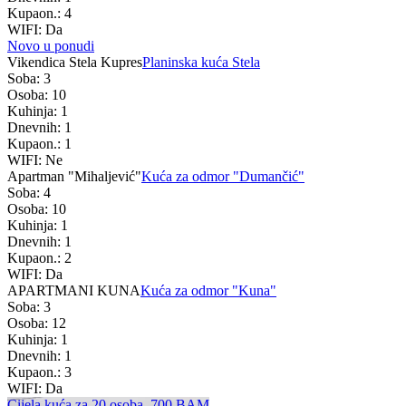
Kupaon.: 4
WIFI: Da
Novo u ponudi
Vikendica Stela Kupres
Planinska kuća Stela
Soba: 3
Osoba: 10
Kuhinja: 1
Dnevnih: 1
Kupaon.: 1
WIFI: Ne
Apartman "Mihaljević"
Kuća za odmor "Dumančić"
Soba: 4
Osoba: 10
Kuhinja: 1
Dnevnih: 1
Kupaon.: 2
WIFI: Da
APARTMANI KUNA
Kuća za odmor "Kuna"
Soba: 3
Osoba: 12
Kuhinja: 1
Dnevnih: 1
Kupaon.: 3
WIFI: Da
Cijela kuća za 20 osoba.
700 BAM