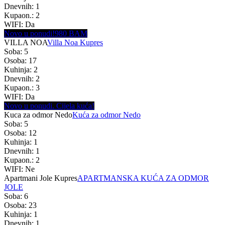
Dnevnih: 1
Kupaon.: 2
WIFI: Da
Novo u ponudi!
980 BAM
VILLA NOA
Villa Noa Kupres
Soba: 5
Osoba: 17
Kuhinja: 2
Dnevnih: 2
Kupaon.: 3
WIFI: Da
Novo u ponudi. Cijela kuća!
Kuca za odmor Nedo
Kuća za odmor Nedo
Soba: 5
Osoba: 12
Kuhinja: 1
Dnevnih: 1
Kupaon.: 2
WIFI: Ne
Apartmani Jole Kupres
APARTMANSKA KUĆA ZA ODMOR
JOLE
Soba: 6
Osoba: 23
Kuhinja: 1
Dnevnih: 1