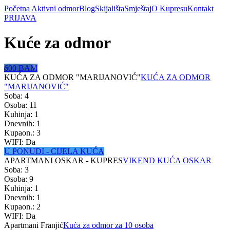
Početna
Aktivni odmor
Blog
Skijališta
Smještaj
O Kupresu
Kontakt
PRIJAVA
Kuće za odmor
600 BAM
KUĆA ZA ODMOR "MARIJANOVIĆ"
KUĆA ZA ODMOR
"MARIJANOVIĆ"
Soba: 4
Osoba: 11
Kuhinja: 1
Dnevnih: 1
Kupaon.: 3
WIFI: Da
U PONUDI - CIJELA KUĆA
APARTMANI OSKAR - KUPRES
VIKEND KUĆA OSKAR
Soba: 3
Osoba: 9
Kuhinja: 1
Dnevnih: 1
Kupaon.: 2
WIFI: Da
Apartmani Franjić
Kuća za odmor za 10 osoba